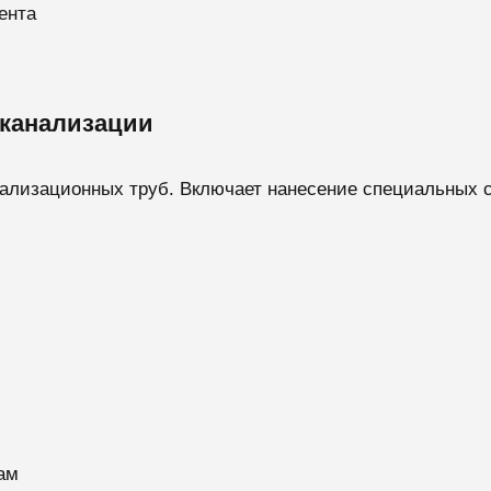
ента
канализации
лизационных труб. Включает нанесение специальных с
ам