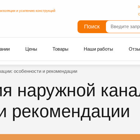
З
оизоляции и усилению конструкций
С
Поиск
ании
Цены
Товары
Наши работы
Отз
ации: особенности и рекомендации
я наружной кана
и рекомендации