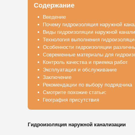
Содержание
Введение
Почему гидроизоляция наружной кан
Виды гидроизоляции наружной канал
Технология выполнения гидроизоляци
Особенности гидроизоляции различн
Современные материалы для гидроиз
Контроль качества и приемка работ
Эксплуатация и обслуживание
Заключение
Рекомендации по выбору подрядчика
Смотрите похожие статьи:
География присутствия
Гидроизоляция наружной канализации