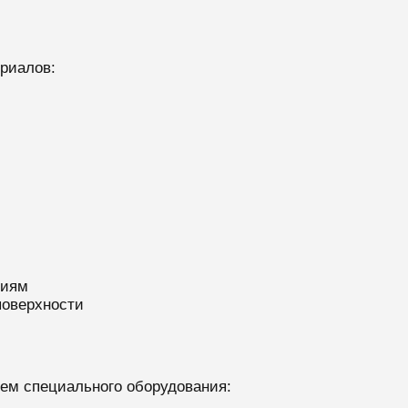
риалов:
виям
поверхности
ем специального оборудования: