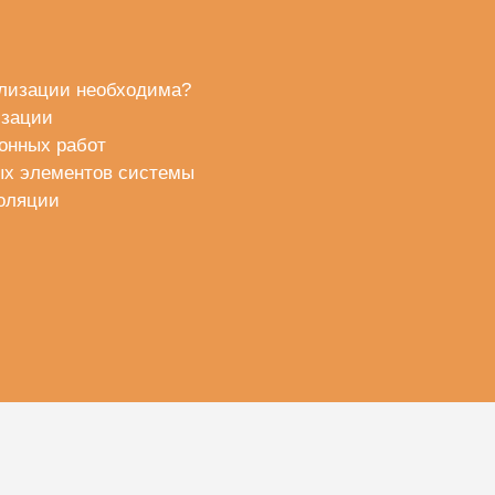
ализации необходима?
изации
онных работ
ых элементов системы
оляции