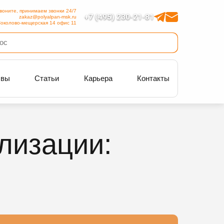
воните, принимаем звонки 24/7
+7 (495) 230-21-81
zakaz@polyalpan-msk.ru
околово-мещерская 14 офис 11
ывы
Статьи
Карьера
Контакты
лизации: