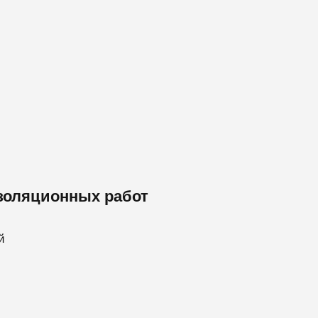
золяционных работ
й