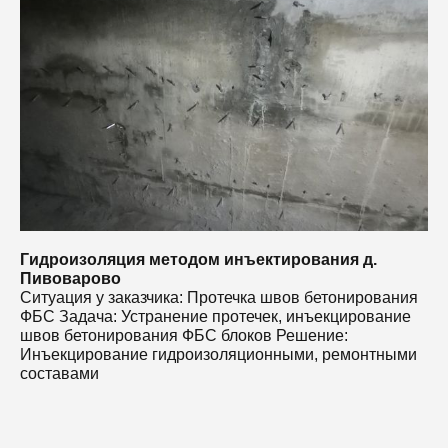
С
Ф
ш
И
с
Гидроизоляция методом инъектирования д.
Пивоварово
Ситуация у заказчика: Протечка швов бетонирования
ФБС Задача: Устранение протечек, инъекцирование
швов бетонирования ФБС блоков Решение:
Инъекцирование гидроизоляционными, ремонтными
составами