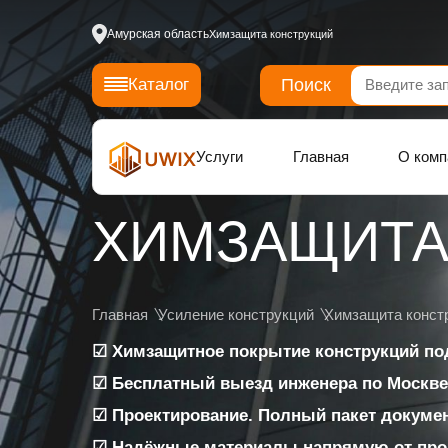
Амурская область
Химзащита конструкций
Поиск
Каталог
Услуги
Главная
О комп
ХИМЗАЩИТА
Главная
Усиление конструкций
Химзащита конст
☑ Химзащитное покрытие конструкций по
☑ Бесплатный выезд инженера по Москве 
☑ Проектирование. Полный пакет докуме
☑ Надёжные материалы напрямую от про