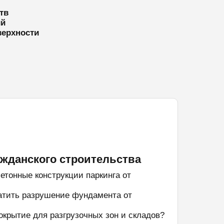
тв
ий
верхности
ажданского строительства
тонные конструкции паркинга от
атить разрушение фундамента от
окрытие для разгрузочных зон и складов?