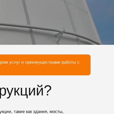
тром услуг и преимуществами работы с
рукций?
кции, такие как здания, мосты,