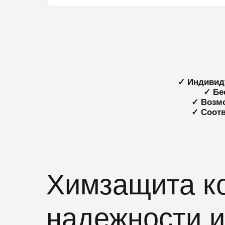
✓ Индивид
✓ Бе
✓ Возм
✓ Соотв
Химзащита ко
надежности и