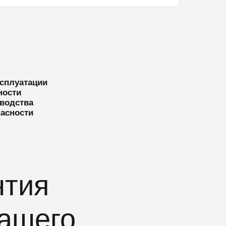
сплуатации
ности
водства
пасности
нтия
вашего