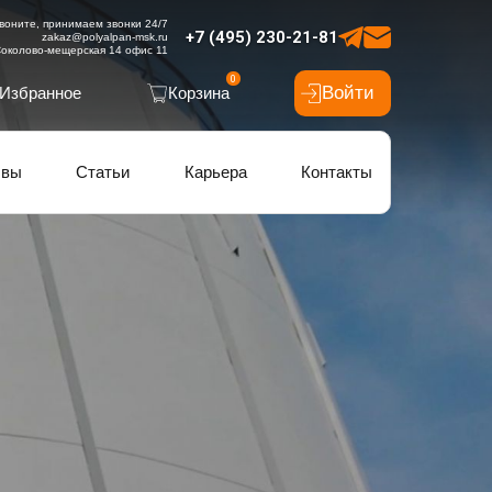
воните, принимаем звонки 24/7
+7 (495) 230-21-81
zakaz@polyalpan-msk.ru
околово-мещерская 14 офис 11
0
Войти
Избранное
Корзина
ывы
Статьи
Карьера
Контакты