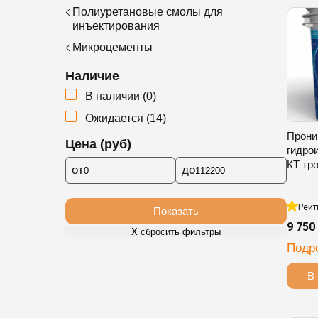
Полиуретановые смолы для
инъектирования
Микроцементы
Наличие
В наличии
(
0
)
Ожидается
(
14
)
Прони
Цена (руб)
гидро
КТ тро
от
до
Рейт
Показать
9 750
Х сбросить фильтры
Подр
В