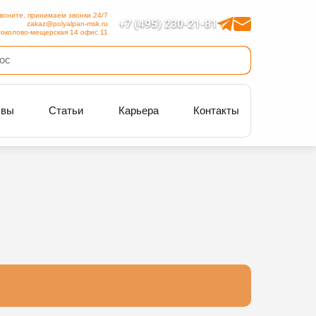
воните, принимаем звонки 24/7
+7 (495) 230-21-81
zakaz@polyalpan-msk.ru
околово-мещерская 14 офис 11
ывы
Статьи
Карьера
Контакты