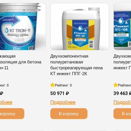
кающая
Двухкомпонентная
Двухком
изоляция для бетона
полиуретановая
полиуре
н-11
быстрореагирующая пена
инжект 
КТ инжект ППГ-2К
инг: 0
Рейтинг: 0
Рейтинг
 ₽
50 971 ₽
39 463 
обнее
Подробнее
Подроб
 корзину
В корзину
В ко