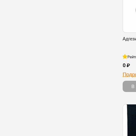
Адгез
Рейт
0 ₽
Подр
В