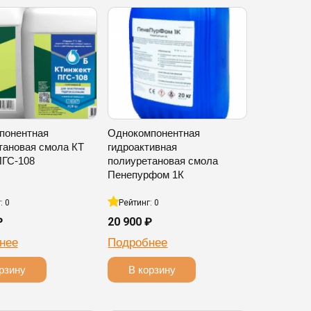
понентная
Однокомпонентная
тановая смола КТ
гидроактивная
ПГС-108
полиуретановая смола
Пенепурфом 1К
: 0
Рейтинг: 0
₽
20 900 ₽
нее
Подробнее
рзину
В корзину