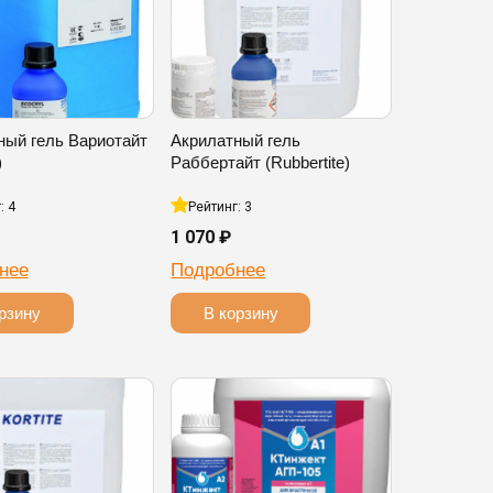
ный гель Вариотайт
Акрилатный гель
)
Раббертайт (Rubbertite)
: 4
Рейтинг: 3
1 070 ₽
нее
Подробнее
рзину
В корзину