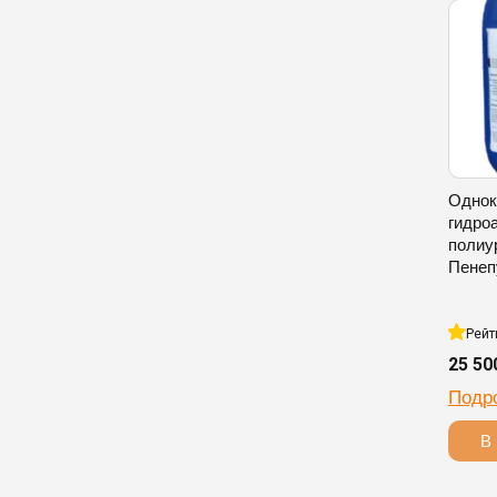
Однок
гидро
полиу
Пенеп
Рейт
25 50
Подр
В