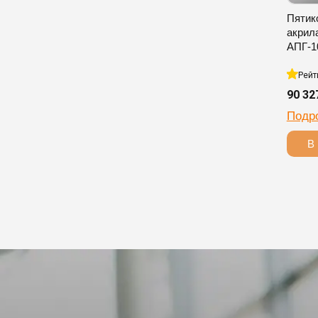
Пятик
акрил
АПГ-1
Рейт
90 32
Подр
В