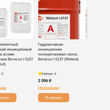
понентный
Гидроактивная
зкий инъекционный
инъекционная
а основе
полиуретановая смола
ана Ветисол I-5107
Ветисол I-5137 (Wetisol)
sol)
: 5
Рейтинг: 0
2 006 ₽
нее
Подробнее
рзину
В корзину