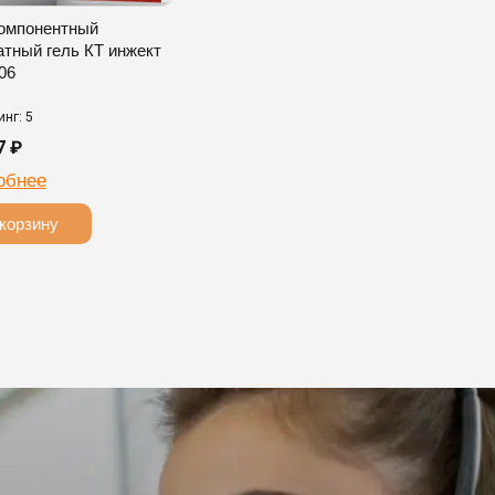
омпонентный
атный гель КТ инжект
06
инг: 5
7 ₽
обнее
 корзину