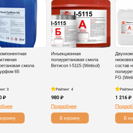
омпонентная
Инъекционная
Двухком
активная
полиуретановая смола
низковя
ретановая смола
Ветисол I-5115 (Wetisol)
состав н
урфом 65
полиурет
FG (Weti
инг: 0
Рейтинг: 4
Рейтинг
0 ₽
980 ₽
1 216 ₽
обнее
Подробнее
Подроб
 корзину
В корзину
В ко