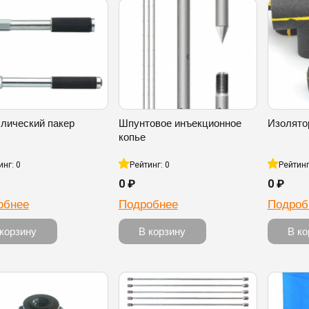
лический пакер
Шпунтовое инъекционное
Изолято
копье
инг: 0
Рейтинг: 0
Рейтинг
0 ₽
0 ₽
обнее
Подробнее
Подроб
 корзину
В корзину
В ко