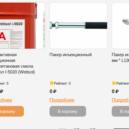
активная
Пакер инъекционный
Пакер и
ционная
мм * L13
ретановая смола
л I-5020 (Wetisol)
инг: 5
Рейтинг: 0
Рейтинг
 ₽
0 ₽
0 ₽
обнее
Подробнее
Подроб
 корзину
В корзину
В ко