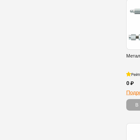
Метал
Рейт
0 ₽
Подр
В