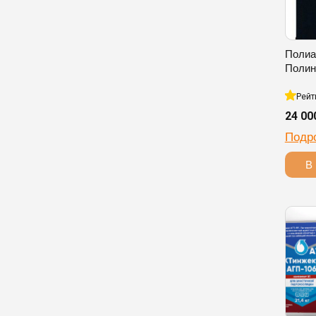
Полиа
Полини
Рейт
24 00
Подр
В