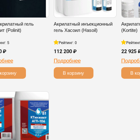
крилатный гель
Акрилатный инъекционный
Акрилат
т (Polinit)
гель Хасоил (Hasoil)
(Kortite)
инг: 5
Рейтинг: 0
Рейтинг
0 ₽
112 200 ₽
22 925 
обнее
Подробнее
Подроб
 корзину
В корзину
В ко