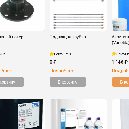
ивный пакер
Подающая трубка
Акрилат
(Variotite
инг: 0
Рейтинг: 0
Рейтинг
0 ₽
1 146 ₽
обнее
Подробнее
Подроб
 корзину
В корзину
В ко