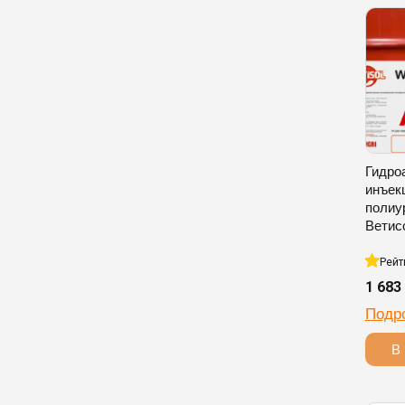
Гидро
инъек
полиу
Ветисо
Рейт
1 683
Подр
В