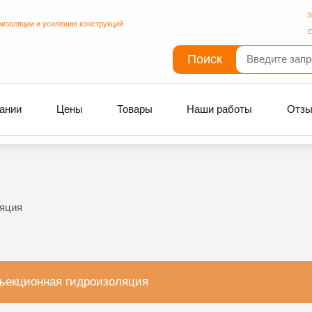
З
оизоляции и усилению конструкций
С
Поиск
ании
Цены
Товары
Наши работы
Отз
яция
ъекционная гидроизоляция