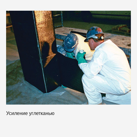
У
Усиление углетканью