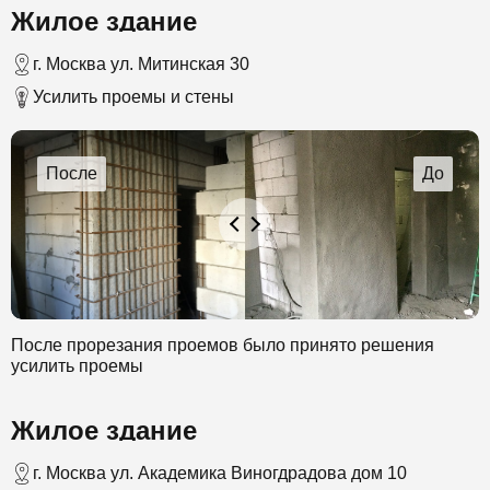
Жилое здание
помощью которого происходит выбрызгивание смеси.
Работа проходила в несколько этапов. В конечном итоге
был создан слой бетона в 30 см.
г. Москва ул. Митинская 30
Усилить проемы и стены
После прорезания проемов было принято решения
усилить проемы
Жилое здание
г. Москва ул. Академика Виногдрадова дом 10