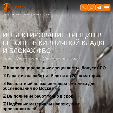
ИНЪЕКТИРОВАНИЕ ТРЕЩИН В
БЕТОНЕ, В КИРПИЧНОЙ КЛАДКЕ
И БЛОКАХ ФБС
Главная
Инъектирование
Инъектирование трещин
☑ Квалифицированные специалисты. Допуск СРО
☑ Гарантия на работы - 5 лет и до 20 на материал
☑ Бесплатный выезд инженера-сметчика для
обследования по Москве
☑ Выполнение работ точно в срок
☑ Надёжные материалы напрямую от
производителей