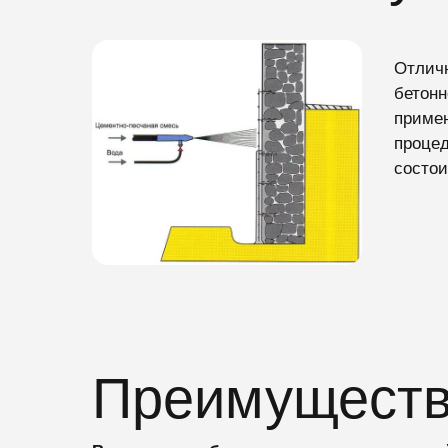
Отличн
бетонн
примен
процед
состои
Преимущест