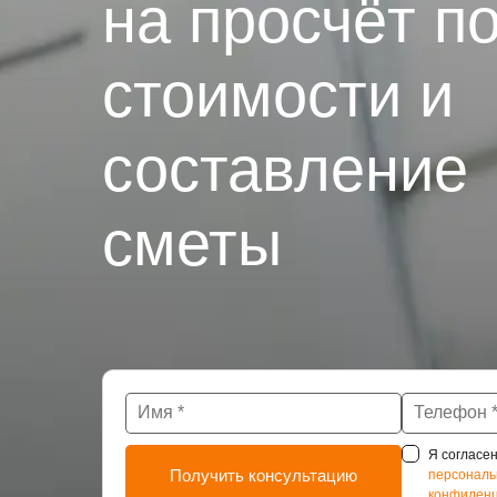
на просчёт п
стоимости и
составление
сметы
Я согласен
персональ
конфиденц