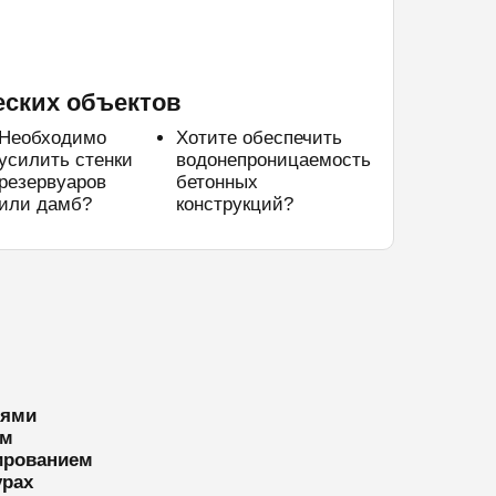
еских объектов
Необходимо
Хотите обеспечить
усилить стенки
водонепроницаемость
резервуаров
бетонных
или дамб?
конструкций?
тями
ям
ированием
урах