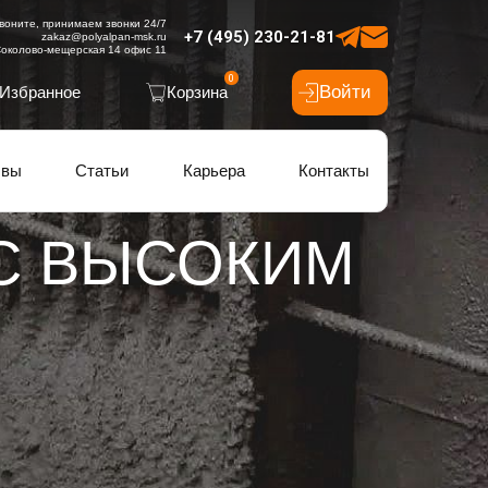
воните, принимаем звонки 24/7
+7 (495) 230-21-81
zakaz@polyalpan-msk.ru
околово-мещерская 14 офис 11
0
Войти
Избранное
Корзина
ывы
Статьи
Карьера
Контакты
С ВЫСОКИМ