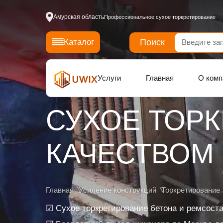
Амурская область
Профессиональное сухое торкретирование
Поиск
Каталог
Услуги
Главная
О комп
СУХОЕ ТОР
КАЧЕСТВОМ
Главная
Усиление конструкций
Торкретирование
☑ Сухое торкретирование бетона и ремсост