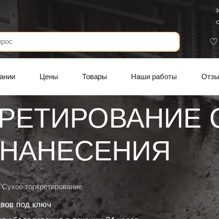
З
С
ании
Цены
Товары
Наши работы
Отз
КРЕТИРОВАНИЕ 
 НАНЕСЕНИЯ
Сухое торкретирование
авов под ключ