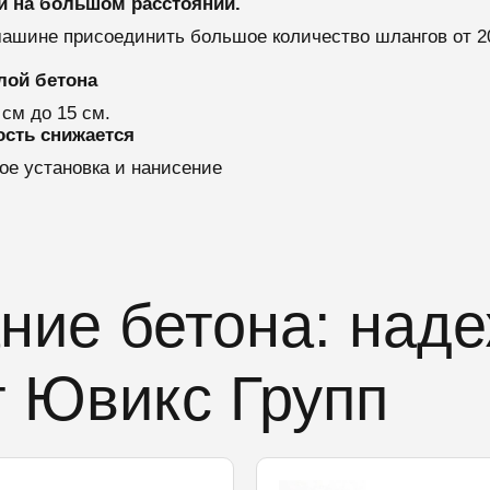
й на большом расстоянии.
 машине присоединить большое количество шлангов от 2
лой бетона
 см до 15 см.
ость снижается
е установка и нанисение
ние бетона: над
т Ювикс Групп