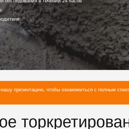
я обследования в течении 24 часов
в
водителя
 нашу презентацию, чтобы ознакомиться с полным спек
хое торкретирова