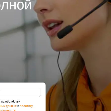
олной
 на обработку
ных данных
и
политику
иальности