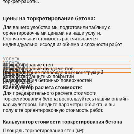
торкрет-работы.
Цены на торкретирование бетона:
Для вашего удобства мы подготовили таблицу с
ориентировочными ценами на наши услуги.
Окончательная стоимость рассчитывается
индивидуально, исходя из объема и сложности работ.
УСЛУГА
УСЛУГА
Торкретирование стен
ЦЕНА (РУБ.)
УСЛУГА
Торкретирование фундаментов
ЦЕНА (РУБ.)
от 1500 за м²
УСЛУГА
Восстановление поврежденных конструкций
ЦЕНА (РУБ.)
от 1800 за м²
УСЛУГА
Устройство защитных покрытий
ЦЕНА (РУБ.)
от 2000 за м²
Гидроизоляция бетонных поверхностей
ЦЕНА (РУБ.)
от 1700 за м²
от 1900 за м²
Калькулятор расчета стоимости:
Для предварительного расчета стоимости
торкретирования бетона воспользуйтесь нашим онлайн-
калькулятором. Введите параметры объекта, и вы
получите ориентировочную стоимость работ.
Калькулятор стоимости торкретирования бетона
Площадь торкретирования стен (м²):