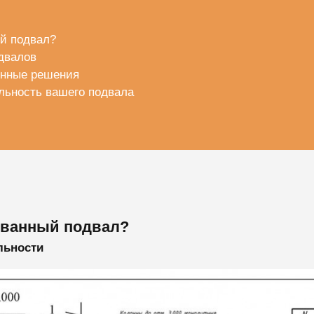
й подвал?
двалов
онные решения
льность вашего подвала
ованный подвал?
льности