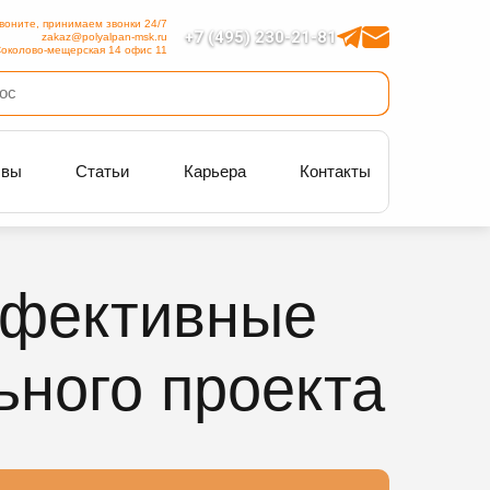
воните, принимаем звонки 24/7
+7 (495) 230-21-81
zakaz@polyalpan-msk.ru
околово-мещерская 14 офис 11
ывы
Статьи
Карьера
Контакты
ффективные
ьного проекта