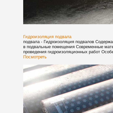
Гидроизоляция
подвал
а
подвал
а - Гидроизоляция
подвал
ов Содержа
в
подвал
ьные помещения Современные мате
проведения гидроизоляционных работ Особен
Посмотреть