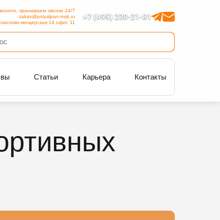
воните, принимаем звонки 24/7
+7 (495) 230-21-81
zakaz@polyalpan-msk.ru
околово-мещерская 14 офис 11
ывы
Статьи
Карьера
Контакты
портивных