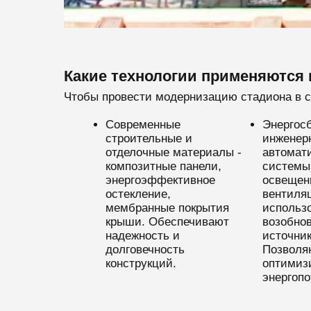
Какие технологии применяются 
Чтобы провести модернизацию стадиона в с
Современные
Энергос
строительные и
инженер
отделочные материалы -
автомат
композитные панели,
системы
энергоэффективное
освещен
остекление,
вентиля
мембранные покрытия
использ
крыши. Обеспечивают
возобно
надежность и
источник
долговечность
Позволя
конструкций.
оптимиз
энергопо