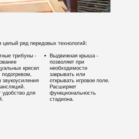
 целый ряд передовых технологий:
ные трибуны -
Выдвижная крыша -
ование
позволяет при
уальных кресел
необходимости
с подогревом,
закрывать или
 звукоусиления
открывать игровое поле.
рансляций.
Расширяет
 удобство для
функциональность
й.
стадиона.