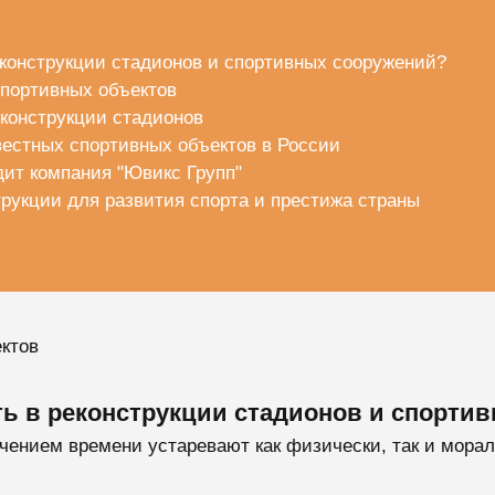
еконструкции стадионов и спортивных сооружений?
спортивных объектов
конструкции стадионов
естных спортивных объектов в России
дит компания "Ювикс Групп"
рукции для развития спорта и престижа страны
ктов
ь в реконструкции стадионов и спорти
чением времени устаревают как физически, так и мора