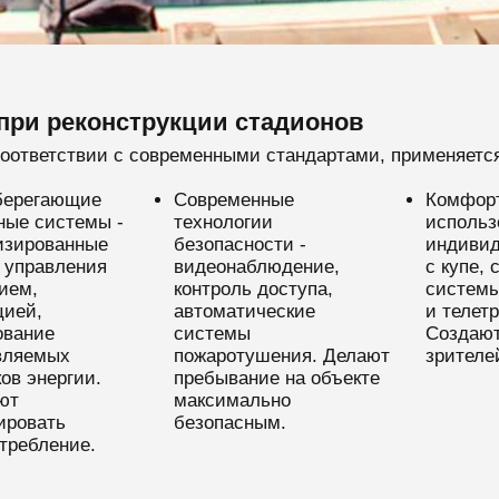
при реконструкции стадионов
оответствии с современными стандартами, применяется
берегающие
Современные
Комфорт
ные системы -
технологии
использ
изированные
безопасности -
индивид
 управления
видеонаблюдение,
с купе, 
ием,
контроль доступа,
системы
цией,
автоматические
и телет
ование
системы
Создают
вляемых
пожаротушения. Делают
зрителе
ов энергии.
пребывание на объекте
ют
максимально
ировать
безопасным.
требление.