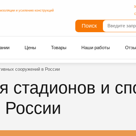
З
оизоляции и усилению конструкций
С
Поиск
ании
Цены
Товары
Наши работы
Отз
тивных сооружений в России
я стадионов и с
 России