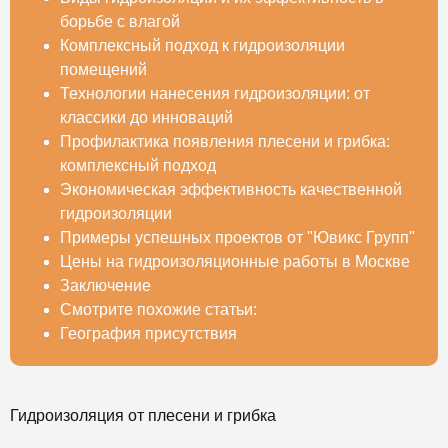
борьбе с влагой
Комплексный подход к гидроизоляции
помещений
Технологии нанесения гидроизоляции: от
классики до инноваций
Профилактика появления плесени и грибка:
комплексный подход
Экономическая эффективность качественной
гидроизоляции
Примеры успешных проектов от "Ювикс Групп"
Цены на гидроизоляционные работы в Москве
Заключение
Смотрите похожие статьи:
География присутствия
Гидроизоляция от плесени и грибка