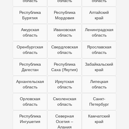
область
область
область
Республика
Республика
Алтайский
Бурятия
Мордовия
край
Амурская
Ивановская
Ленинградская
область
область
область
Оренбургская
Свердловская
Ярославская
область
область
область
Республика
Республика
Забайкальский
Дагестан
Саха (Якутия)
край
Архангельская
Иркутская
Липецкая
область
область
область
Орловская
Смоленская
Санкт-
область
область
Петербург
Республика
Северная
Камчатский
Ингушетия
Осетия –
край
Алания