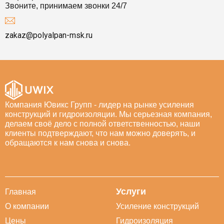
Звоните, принимаем звонки 24/7
zakaz@polyalpan-msk.ru
Компания Ювикс Групп - лидер на рынке усиления
конструкций и гидроизоляции. Мы серьезная компания,
делаем своё дело с полной ответственностью, наши
клиенты подтверждают, что нам можно доверять, и
обращаются к нам снова и снова.
Услуги
Главная
О компании
Усиление конструкций
Цены
Гидроизоляция