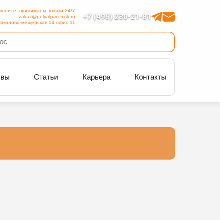
воните, принимаем звонки 24/7
+7 (495) 230-21-81
zakaz@polyalpan-msk.ru
околово-мещерская 14 офис 11
ывы
Статьи
Карьера
Контакты