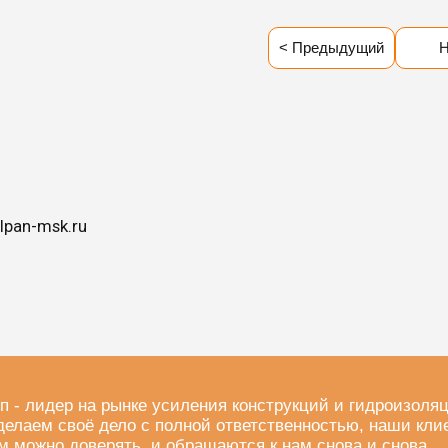
< Предыдущий
Н
lpan-msk.ru
п - лидер на рынке усиления конструкций и гидроизоля
делаем своё дело с полной ответственностью, наши кли
м можно доверять, и обращаются к нам снова и снова.