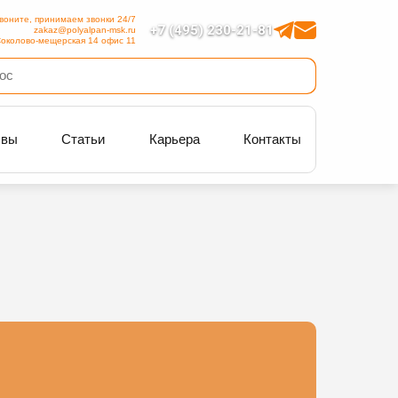
воните, принимаем звонки 24/7
+7 (495) 230-21-81
zakaz@polyalpan-msk.ru
околово-мещерская 14 офис 11
ывы
Статьи
Карьера
Контакты