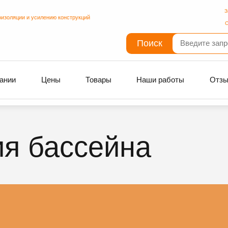
З
оизоляции и усилению конструкций
С
Поиск
ании
Цены
Товары
Наши работы
Отз
я бассейна