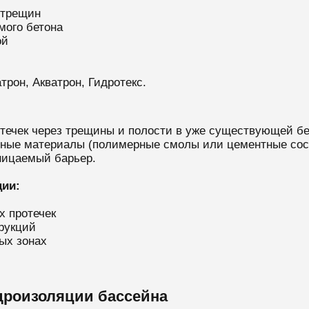
отрещин
мого бетона
ой
рон, Акватрон, Гидротекс.
отечек через трещины и полости в уже существующей б
нные материалы (полимерные смолы или цементные сос
ницаемый барьер.
ии:
х протечек
рукций
ых зонах
дроизоляции бассейна