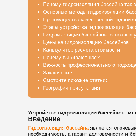
Почему гидроизоляция бассейна так 
Основные методы гидроизоляции бас
Преимущества качественной гидроиз
Этапы устройства гидроизоляции бас
Гидроизоляция бассейнов: основные 
Цены на гидроизоляцию бассейнов
Калькулятор расчета стоимости
Почему выбирают нас?
Важность профессионального подход
Заключение
Смотрите похожие статьи:
География присутствия
Устройство гидроизоляции бассейнов: ме
Введение
Гидроизоляция бассейна
является ключевым 
необходимость, а гарант долговечности и бе