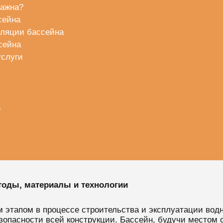
важна?
сейна
оляции бассейна
сейна
услуги
а
тоды, материалы и технологии
этапом в процессе строительства и эксплуатации водн
зопасности всей конструкции. Бассейн, будучи местом 