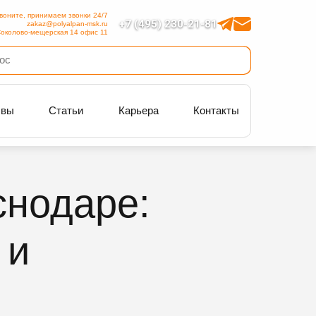
воните, принимаем звонки 24/7
+7 (495) 230-21-81
zakaz@polyalpan-msk.ru
околово-мещерская 14 офис 11
ывы
Статьи
Карьера
Контакты
снодаре:
 и