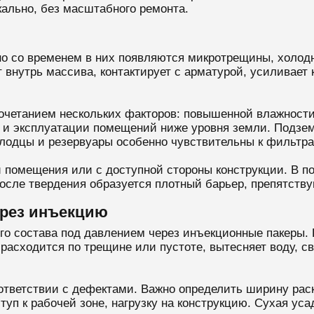
кально, без масштабного ремонта.
но со временем в них появляются микротрещины, холод
т внутрь массива, контактирует с арматурой, усиливает
очетанием нескольких факторов: повышенной влажности,
и и эксплуатации помещений ниже уровня земли. Подзем
лодцы и резервуары особенно чувствительны к фильтр
 помещения или с доступной стороны конструкции. В п
После твердения образуется плотный барьер, препятст
ерез инъекцию
го состава под давлением через инъекционные пакеры. 
расходится по трещине или пустоте, вытесняет воду, св
ответствии с дефектами. Важно определить ширину рас
ступ к рабочей зоне, нагрузку на конструкцию. Сухая у