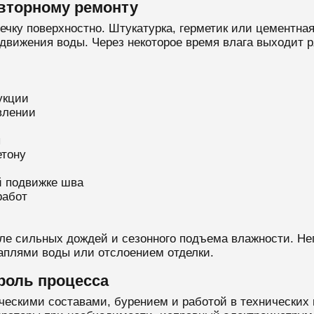
вторному ремонту
ечку поверхностно. Штукатурка, герметик или цементна
 движения воды. Через некоторое время влага выходит 
укции
влении
ы
етону
й подвижке шва
работ
ле сильных дождей и сезонного подъема влажности. Н
аплями воды или отслоением отделки.
троль процесса
ческими составами, бурением и работой в технических