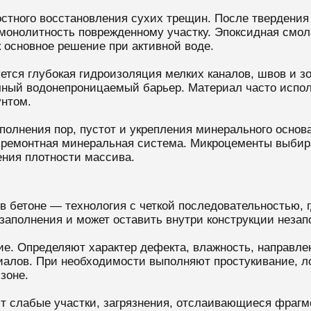
стного восстановления сухих трещин. После твердения
 монолитность поврежденному участку. Эпоксидная смол
к основное решение при активной воде.
ется глубокая гидроизоляция мелких каналов, швов и з
тичный водонепроницаемый барьер. Материал часто испо
унтом.
олнения пор, пустот и укрепления минерального основ
как ремонтная минеральная система. Микроцементы выби
ения плотности массива.
бетоне — технология с четкой последовательностью, гд
заполнения и может оставить внутри конструкции незап
е. Определяют характер дефекта, влажность, направлен
алов. При необходимости выполняют простукивание, ло
зоне.
ют слабые участки, загрязнения, отслаивающиеся фраг