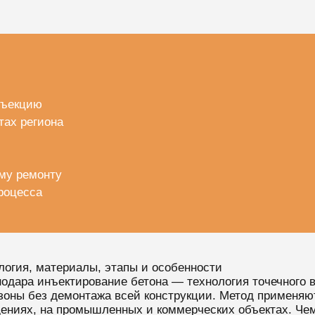
нъекцию
тах региона
ому ремонту
процесса
логия, материалы, этапы и особенности
дара инъектирование бетона — технология точечного в
зоны без демонтажа всей конструкции. Метод применяют
щениях, на промышленных и коммерческих объектах. Че