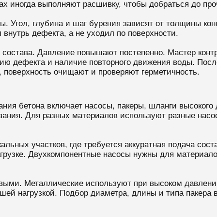
х иногда выполняют расшивку, чтобы добраться до проч
ры. Угол, глубина и шаг бурения зависят от толщины ко
 внутрь дефекта, а не уходил по поверхности.
 состава. Давление повышают постепенно. Мастер конт
кцию дефекта и наличие повторного движения воды. Пос
 поверхность очищают и проверяют герметичность.
ания бетона включает насосы, пакеры, шланги высокого
вания. Для разных материалов используют разные насо
льных участков, где требуется аккуратная подача сост
грузке. Двухкомпонентные насосы нужны для материал
выми. Металлические используют при высоком давлени
шей нагрузкой. Подбор диаметра, длины и типа пакера 