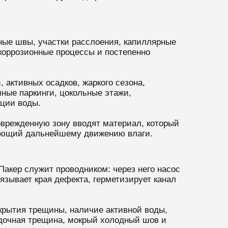
ные швы, участки расслоения, капиллярные
 коррозионные процессы и постепенно
 активных осадков, жаркого сезона,
ные паркинги, цокольные этажи,
ации воды.
оврежденную зону вводят материал, который
вующий дальнейшему движению влаги.
Пакер служит проводником: через него насос
язывает края дефекта, герметизирует канал
крытия трещины, наличие активной воды,
садочная трещина, мокрый холодный шов и