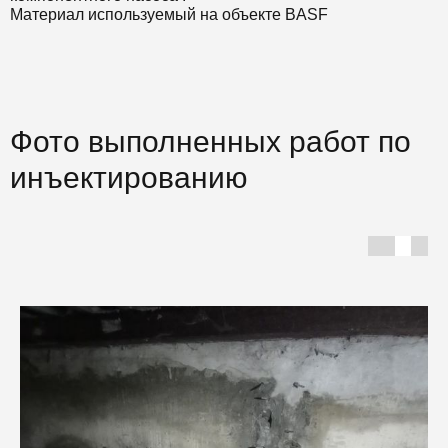
Материал используемый на объекте BASF
Фото выполненных работ по
инъектированию
Г
С
Ф
ш