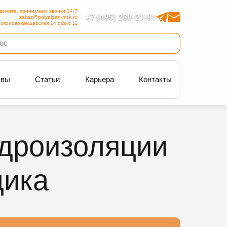
воните, принимаем звонки 24/7
+7 (495) 230-21-81
zakaz@polyalpan-msk.ru
околово-мещерская 14 офис 11
ывы
Статьи
Карьера
Контакты
идроизоляции
дика