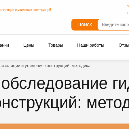
З
оизоляции и усилению конструкций
С
Поиск
ании
Цены
Товары
Наши работы
Отз
изоляции и усиления конструкций: методика
 обследование г
онструкций: мето