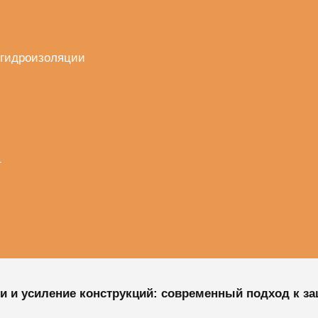
 гидроизоляции
т
 и усиление конструкций: современный подход к за