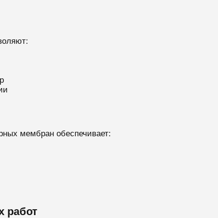
воляют:
р
ии
ных мембран обеспечивает:
х работ