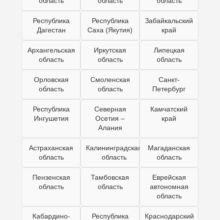
область
область
область
Республика
Республика
Забайкальский
Дагестан
Саха (Якутия)
край
Архангельская
Иркутская
Липецкая
область
область
область
Орловская
Смоленская
Санкт-
область
область
Петербург
Республика
Северная
Камчатский
Ингушетия
Осетия –
край
Алания
Астраханская
Калининградская
Магаданская
область
область
область
Пензенская
Тамбовская
Еврейская
область
область
автономная
область
Кабардино-
Республика
Краснодарский