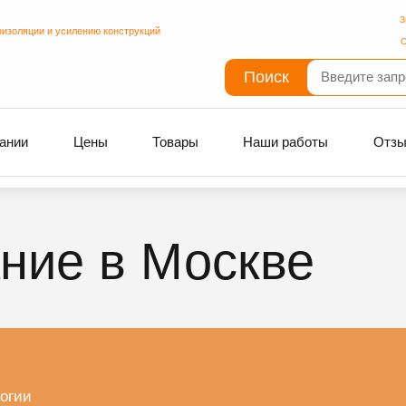
З
оизоляции и усилению конструкций
С
Поиск
ании
Цены
Товары
Наши работы
Отз
ние в Москве
огии