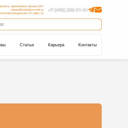
воните, принимаем звонки 24/7
+7 (495) 230-21-81
zakaz@polyalpan-msk.ru
околово-мещерская 14 офис 11
ывы
Статьи
Карьера
Контакты