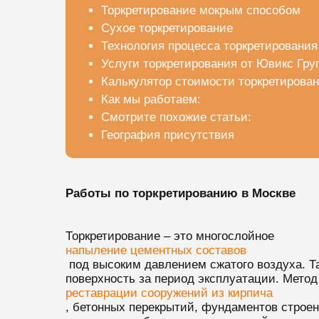
Торкретирование мокрым способом
Сухое торкретирование
Технология процесса торкретирования
Услуги торкретирования от Ювикс Гру
Калькулятор стоимости торкретирова
Как мы работаем:
Смотрите похожие статьи:
География присутствия
Работы по торкретированию в Москве
Торкретирование – это многослойное
напыление цементных составов
под высоким давлением сжатого воздуха. Та
поверхность за период эксплуатации. Метод
реставрации сооружений из кирпича
, бетонных перекрытий, фундаментов строен