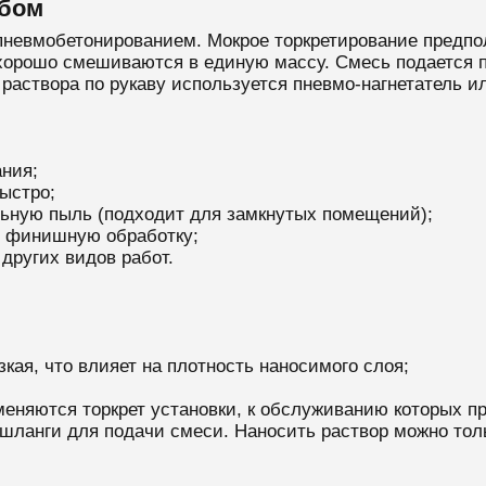
обом
пневмобетонированием. Мокрое торкретирование предпо
хорошо смешиваются в единую массу. Смесь подается п
 раствора по рукаву используется пневмо-нагнетатель и
ания;
ыстро;
льную пыль (подходит для замкнутых помещений);
ь финишную обработку;
других видов работ.
кая, что влияет на плотность наносимого слоя;
меняются торкрет установки, к обслуживанию которых 
шланги для подачи смеси. Наносить раствор можно толь