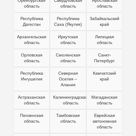
Оренбургская
Свердловская
Ярославская
область
область
область
Республика
Республика
Забайкальский
Дагестан
Саха (Якутия)
край
Архангельская
Иркутская
Липецкая
область
область
область
Орловская
Смоленская
Санкт-
область
область
Петербург
Республика
Северная
Камчатский
Ингушетия
Осетия –
край
Алания
Астраханская
Калининградская
Магаданская
область
область
область
Пензенская
Тамбовская
Еврейская
область
область
автономная
область