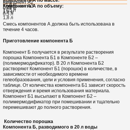
Компонента А по массе:
Компонент А2
21,4 кг
Компонент А3
Компонента А по объему:
0,44 кг
17,5 л
1,8 кг
0,5 л
1,8 л
Смесь компонентов А должна быть использована в
течение 4 часов.
Приготовление компонента Б
Компонент Б получается в результате растворения
порошка Компонента Б1 в Компоненте Б2 –
(полимермодификатор). В 20 л Компонента Б2
растворяют Компонент Б1 (порошок) в количестве, в
зависимости от необходимого времени
гелеобразования, цели и условия применения, согласно
таблице. От количества компонента Б1 зависит скорость
отверждения и время использования материала.
Компонент Б1 высыпают в Компонент Б2 –
полимермодификатор при помешивании и тщательно
перемешивают до полного растворения.
Количество порошка
Компонента Б, разводимого в 20 л воды