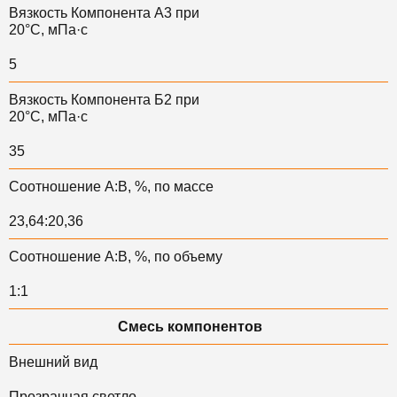
Вязкость Компонента А3 при
20°С, мПа·с
5
Вязкость Компонента Б2 при
20°С, мПа·с
35
Соотношение А:В, %, по массе
23,64:20,36
Соотношение А:В, %, по объему
1:1
Смесь компонентов
Внешний вид
Прозрачная светло-