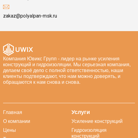
zakaz@polyalpan-msk.ru
Компания Ювикс Групп - лидер на рынке усиления
конструкций и гидроизоляции. Мы серьезная компания,
делаем своё дело с полной ответственностью, наши
клиенты подтверждают, что нам можно доверять, и
обращаются к нам снова и снова.
Услуги
Главная
О компании
Усиление конструкций
Цены
Гидроизоляция
конструкций