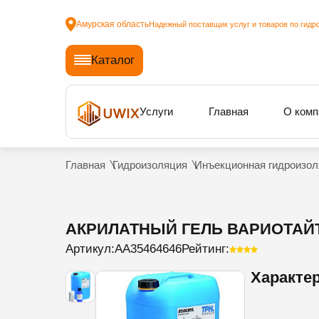
Амурская область
Надежный поставщик услуг и товаров по гидр
Каталог
Услуги
Главная
О комп
Главная
Гидроизоляция
Инъекционная гидроизол
АКРИЛАТНЫЙ ГЕЛЬ ВАРИОТАЙТ 
Артикул:
AA35464646
Рейтинг:
Характе