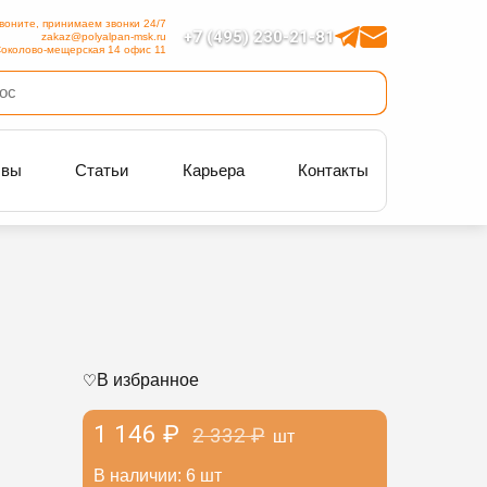
воните, принимаем звонки 24/7
+7 (495) 230-21-81
zakaz@polyalpan-msk.ru
околово-мещерская 14 офис 11
ывы
Статьи
Карьера
Контакты
В избранное
1 146 ₽
2 332 ₽
шт
В наличии: 6 шт