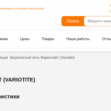
З
оизоляции и усилению конструкций
С
Поиск
ании
Цены
Товары
Наши работы
Отз
яция
Акрилатный гель Вариотайт (Variotite)
(VARIOTITE)
ристики