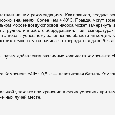
ствует нашим рекомендациям. Как правило, продукт реа
ысоких значениях, более чем + 40°С. Правда, могут воз
ильном морозе воздухопровод насоса может замерзнуть 
ть трудности в работе оборудования. При температура
пятствовать успешному заполнению области инъекции. К
соких температурах начинает отверждаться даже без до
ты путем добавления различных количеств компонента «В
ра Компонент «AII»: 0,5 кг — пластиковая бутыль Компо
нальной упаковке при хранении в сухих условиях при т
нечных лучей месте.