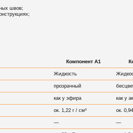
ных швов;
онструкциях;
Компонент А1
К
Жидкость
Жидко
прозрачный
бесцве
как у эфира
как у 
ок. 1,22 г / см³
ок. 0,94
—
—