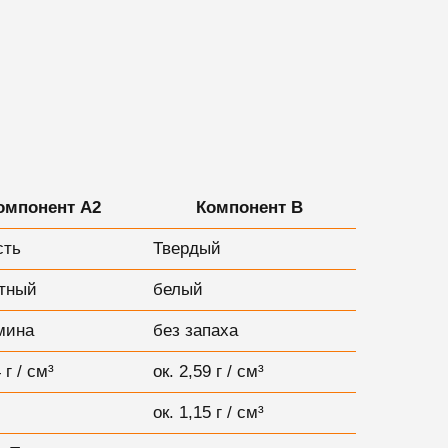
омпонент А2
Компонент B
сть
Твердый
тный
белый
амина
без запаха
 г / см³
ок. 2,59 г / см³
ок. 1,15 г / см³