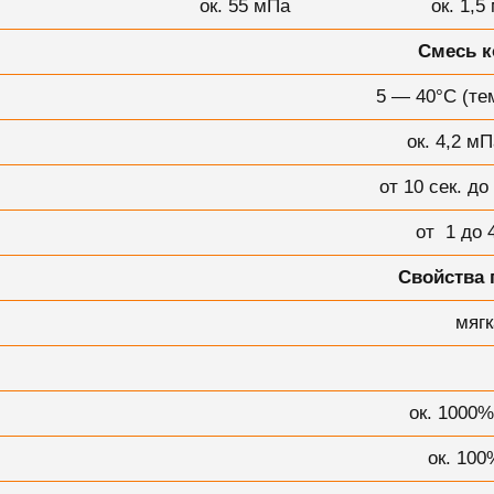
ок. 55 мПа
ок. 1,5
Смесь к
5 — 40°C (те
ок. 4,2 м
от 10 сек. до
от 1 до 
Свойства 
мягк
ок. 1000%
ок. 100