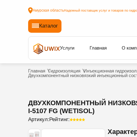
Амурская область
Надежный поставщик услуг и товаров по гидр
Каталог
Услуги
Главная
О комп
Главная
Гидроизоляция
Инъекционная гидроизол
Двухкомпонентный низковязкий инъекционный соста
ДВУХКОМПОНЕНТНЫЙ НИЗКОВЯ
I-5107 FG (WETISOL)
Артикул:
Рейтинг:
Характе