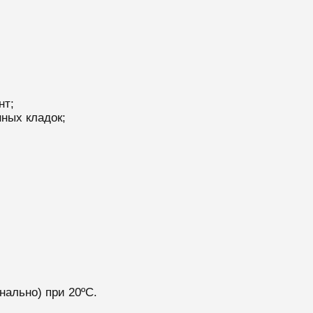
нт;
ных кладок;
нально) при 20ºС.