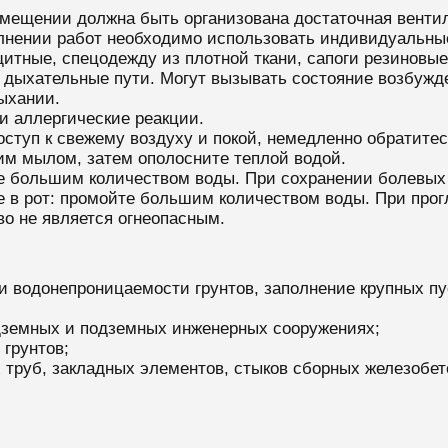
омещении должна быть организована достаточная вентил
лнении работ необходимо использовать индивидуальны
защитные, спецодежду из плотной ткани, сапоги резинов
 дыхательные пути. Могут вызывать состояние возбужд
дыхании.
и аллергические реакции.
туп к свежему воздуху и покой, немедленно обратитесь
им мылом, затем ополосните теплой водой.
е большим количеством воды. При сохранении болевых
ие в рот: промойте большим количеством воды. При про
во не является огнеопасным.
 водонепроницаемости грунтов, заполнение крупных пу
адземных и подземных инженерных сооружениях;
грунтов;
труб, закладных элементов, стыков сборных железобет