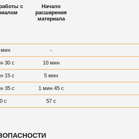
работы с
Начало
риалом
расширения
материала
 мин
-
н 30 с
10 мин
н 15 с
5 мин
н 35 с
1 мин 45 с
0 с
57 с
ЕЗОПАСНОСТИ