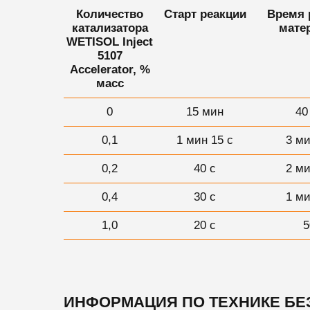
Количество
Старт реакции
Время 
катализатора
мате
WETISOL Inject
5107
Accelerator, %
масс
0
15 мин
40
0,1
1 мин 15 с
3 ми
0,2
40 с
2 ми
0,4
30 с
1 ми
1,0
20 с
5
ИНФОРМАЦИЯ ПО ТЕХНИКЕ Б