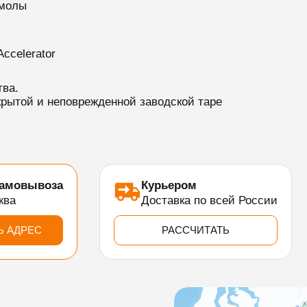
смолы
ccelerator
тва.
скрытой и неповрежденной заводской таре
самовывоза
Курьером
ква
Доставка по всей России
Ь АДРЕС
РАССЧИТАТЬ