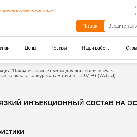
З
оизоляции и усилению конструкций
С
Поиск
ании
Цены
Товары
Наши работы
Отз
яция
Полиуретановые смолы для инъектирования
в на основе полиуретана Ветисол I-5107 FG (Wetisol)
ЗКИЙ ИНЪЕКЦИОННЫЙ СОСТАВ НА ОС
ристики