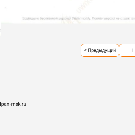
< Предыдущий
Н
lpan-msk.ru