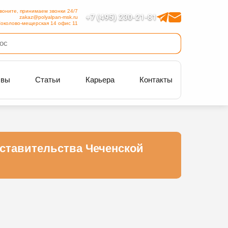
воните, принимаем звонки 24/7
+7 (495) 230-21-81
zakaz@polyalpan-msk.ru
околово-мещерская 14 офис 11
ывы
Статьи
Карьера
Контакты
ставительства Чеченской