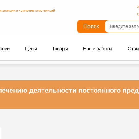
З
оизоляции и усилению конструкций
С
Поиск
ании
Цены
Товары
Наши работы
Отз
печению деятельности постоянного пред